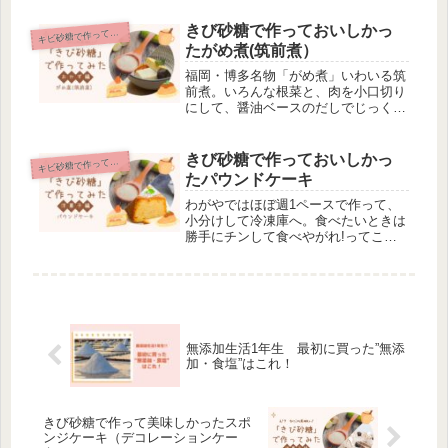
若干薄茶色いかな～。でもほとんど気
にならない。それに生クリームやフル
きび砂糖で作っておいしかっ
ビ砂糖で作っておいしかった〇〇
キ
ーツでデコレーションするから少々の
たがめ煮(筑前煮）
茶色...
福岡・博多名物「がめ煮」いわいる筑
前煮。いろんな根菜と、肉を小口切り
にして、醤油ベースのだしでじっくり
コトコト炊いて、野菜にしっかり味を
しみこませる。うちは圧力鍋で炊いて
ます。時短で、しかも食材が柔らくて
きび砂糖で作っておいしかっ
ビ砂糖で作っておいしかった〇〇
キ
食べやすくなります。”がめ煮”冬は
たパウンドケーキ
特...
わがやではほぼ週1ペースで作って、
小分けして冷凍庫へ。食べたいときは
勝手にチンして食べやがれ!ってこと
で、これがちょっと小腹がすいたとき
や、なんかちょっと甘いおやつって時
に重宝するんだよ。普通に小麦粉で作
ると結構時間かかるし、かといってホ
ッ...
無添加生活1年生 最初に買った”無添
加・食塩”はこれ！
きび砂糖で作って美味しかったスポ
ンジケーキ（デコレーションケー