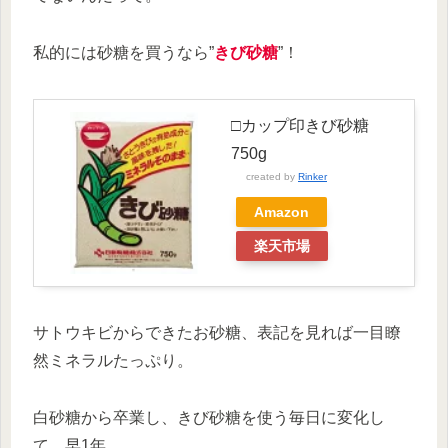
私的には砂糖を買うなら”
きび砂糖
”！
□カップ印きび砂糖
750g
created by
Rinker
Amazon
楽天市場
サトウキビからできたお砂糖、表記を見れば一目瞭
然ミネラルたっぷり。
白砂糖から卒業し、きび砂糖を使う毎日に変化し
て、早1年。