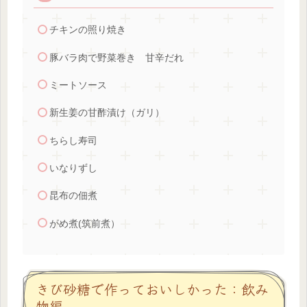
チキンの照り焼き
豚バラ肉で野菜巻き 甘辛だれ
ミートソース
新生姜の甘酢漬け（ガリ）
ちらし寿司
いなりずし
昆布の佃煮
がめ煮(筑前煮）
きび砂糖で作っておいしかった：飲み
物編