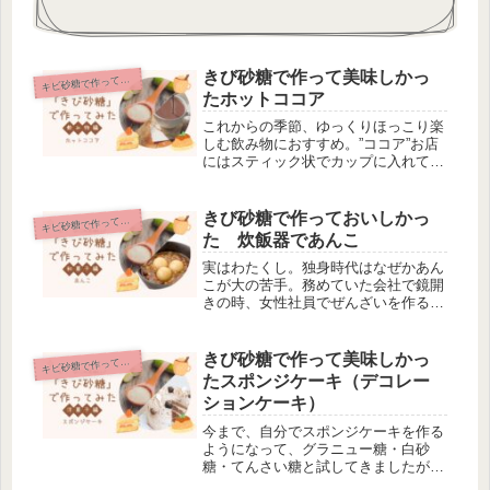
きび砂糖で作って美味しかっ
ビ砂糖で作っておいしかった〇〇
キ
たホットココア
これからの季節、ゆっくりほっこり楽
しむ飲み物におすすめ。”ココア”お店
にはスティック状でカップに入れてさ
っとお湯を注げばおいしく飲める、
様々なココアが販売されていますね。
私は純正ココア派。ココアにはポリフ
きび砂糖で作っておいしかっ
ビ砂糖で作っておいしかった〇〇
キ
ェノールがたくさん入ってて、女性に
た 炊飯器であんこ
と...
実はわたくし。独身時代はなぜかあん
こが大の苦手。務めていた会社で鏡開
きの時、女性社員でぜんざいを作る習
慣があったんです。嫌いな私にとって
は地獄のような時間。とにかくあの匂
いを嗅いだだけで緑茶3杯はいけるっ
きび砂糖で作って美味しかっ
ビ砂糖で作っておいしかった〇〇
キ
て感じだったんですよ。ところが何を
たスポンジケーキ（デコレー
血...
ションケーキ）
今まで、自分でスポンジケーキを作る
ようになって、グラニュー糖・白砂
糖・てんさい糖と試してきましたが、
今や定番はきび砂糖。スポンジの色が