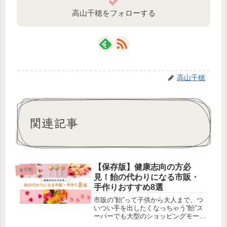
高山千穂をフォローする
高山千穂
関連記事
【保存版】健康志向の方必
未分類
見！飴の代わりになる市販・
手作りおすすめ8選
市販の”飴”って子供から大人まで、つ
いつい手を出したくなっちゃう”飴”ス
ーパーでも大型のショッピングモール
でも、たくさん並んでますね。かわい