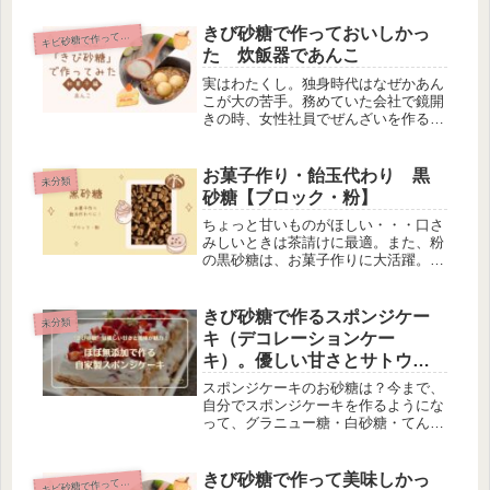
いフォルムからカラフルな飴まで多種
多様。また、のどのイガイガや花粉症
きび砂糖で作っておいしかっ
ビ砂糖で作っておいしかった〇〇
キ
などで毎日がつらいとき、飴玉は口...
た 炊飯器であんこ
実はわたくし。独身時代はなぜかあん
こが大の苦手。務めていた会社で鏡開
きの時、女性社員でぜんざいを作る習
慣があったんです。嫌いな私にとって
は地獄のような時間。とにかくあの匂
いを嗅いだだけで緑茶3杯はいけるっ
お菓子作り・飴玉代わり 黒
未分類
て感じだったんですよ。ところが何を
砂糖【ブロック・粉】
血...
ちょっと甘いものがほしい・・・口さ
みしいときは茶請けに最適。また、粉
の黒砂糖は、お菓子作りに大活躍。も
ちろん料理にもOK。一見、見栄えよ
くカラフルで形もよくて、持ち運びに
便利な飴などありますが、実は添加物
きび砂糖で作るスポンジケー
未分類
がいっぱい。黒砂糖はカルシウム、
キ（デコレーションケー
鉄、...
キ）。優しい甘さとサトウキ
ビの風味が絶妙！
スポンジケーキのお砂糖は？今まで、
自分でスポンジケーキを作るようにな
って、グラニュー糖・白砂糖・てんさ
い糖と試してきましたが、今や定番は
きび砂糖。スポンジの色が若干薄茶色
いかな～。でもほとんど気にならな
きび砂糖で作って美味しかっ
ビ砂糖で作っておいしかった〇〇
キ