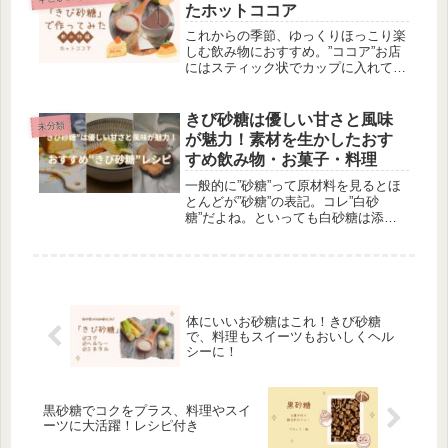
い。それに生クリームやフルーツでデ
たホットココア
コレ...
これからの季節、ゆっくりほっこり楽
しむ飲み物におすすめ。”ココア”お店
にはスティック状でカップに入れてさ
っとお湯を注げばおいしく飲める、
様々なココアが販売されていますね。
私は純正ココア派。ココアにはポリフ
きび砂糖は優しい甘さと風味
未分類
ェノールがたくさん入ってて、女性に
が魅力！素材を生かしたおす
と...
すめ飲み物・お菓子・料理
一般的に”砂糖”って原材料を見るとほ
とんどが”砂糖”の表記。コレ”白砂
糖”だよね。といっても白砂糖は添加
物じゃあないでしょう。（苦笑）何回
もいうけど白砂糖にはミネラルはほと
んど入ってないんだって。私が砂糖を
買うならきび砂糖！やっぱり私的に
は...
体にいいお砂糖はこれ！きび砂糖
で、料理もスイーツもおいしくヘル
シーに！
黒砂糖でコクをプラス、料理やスイ
ーツに大活躍！レシピ付き